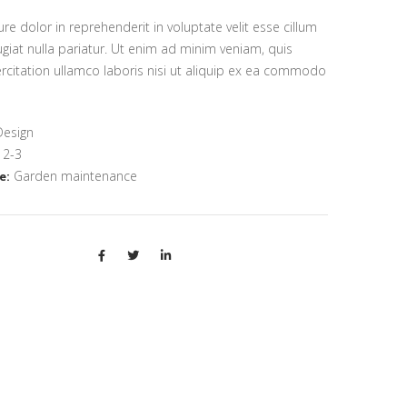
ure dolor in reprehenderit in voluptate velit esse cillum
ugiat nulla pariatur. Ut enim ad minim veniam, quis
rcitation ullamco laboris nisi ut aliquip ex ea commodo
esign
2-3
Garden maintenance
e: