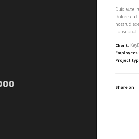
Duis aute ir
dolore eu f
nostrud exe
consequat.
KeyD
Client:
Employees:
Project typ
Share on