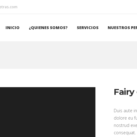
etras.com
INICIO
¿QUIENES SOMOS?
SERVICIOS
NUESTROS PE
Fairy
Duis aute ir
dolore eu f
nostrud exe
consequat.