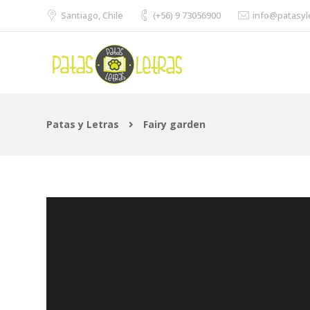
Santiago, Chile
(+56) 9 73056900
info@patasyl
Patas y Letras
Fairy garden